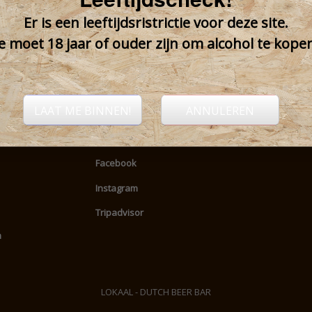
Er is een leeftijdsristrictie voor deze site.
e moet 18 jaar of ouder zijn om alcohol te kope
LAAT ME BINNEN!
ANNULEREN
Facebook
Instagram
Tripadvisor
m
LOKAAL - DUTCH BEER BAR