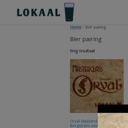
Ga
naar
de
inhoud
Home
/ Bier pairing
Bier pairing
Enig resultaat
Orval Masterclass olv Arvid
Bergström woensdag 30