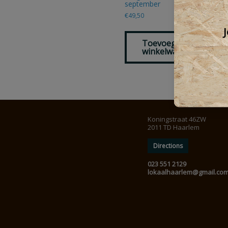
september
€
49,50
J
Toevoegen aan
winkelwagen
Koningstraat 46ZW
2011 TD Haarlem
Directions
023 551 2129
lokaalhaarlem@gmail.co