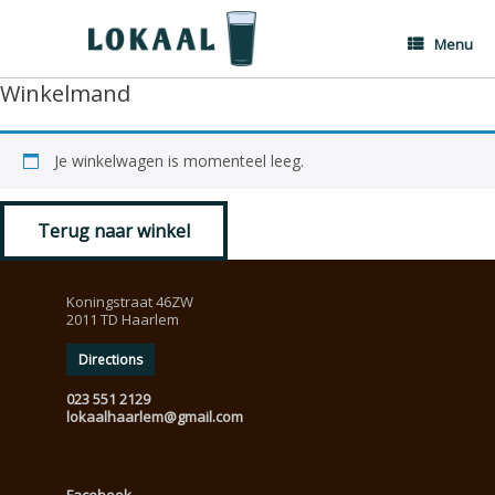
Ga
naar
de
Menu
inhoud
Winkelmand
Je winkelwagen is momenteel leeg.
Terug naar winkel
Koningstraat 46ZW
2011 TD Haarlem
Directions
023 551 2129
lokaalhaarlem@gmail.com